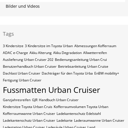
Bilder und Videos
Tags
3 Kindersitze
3 Kindersitze im Toyota Urban
Abmessungen Kofferraum
ADAC e-Charge
Akku Alterung
Akku Degradation
Allwetterreifen
Auslieferung Urban Cruiser 202
Bedienungsanleitung Urban Crui
Benutzerhandbuch Urban Cruiser
Betriebsanleitung Urban Cruise
Dachlast Urban Cruiser
Dachträger für den Toyota Urba
EnBW mobility+
Fertigung Urban Cruiser
Fussmatten Urban Cruiser
Ganzjahresreifen
GJR
Handbuch Urban Cruiser
Kindersitze Toyota Urban Cruis
Kofferraumvolumen Toyota Urban
Kofferraumwanne Urban Cruiser
Ladekantenschutz Edelstahl
Ladekantenschutz Urban Cruiser
Ladekarte
Laderaumwanne Urban Cruiser
Ladestation Urban Cruiser
Ladesäule Urban Cruiser
Land