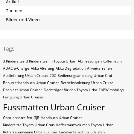
Artikel
Themen
Bilder und Videos
Tags
3 Kindersitze
3 Kindersitze im Toyota Urban
Abmessungen Kofferraum
ADAC e-Charge
Akku Alterung
Akku Degradation
Allwetterreifen
Auslieferung Urban Cruiser 202
Bedienungsanleitung Urban Crui
Benutzerhandbuch Urban Cruiser
Betriebsanleitung Urban Cruise
Dachlast Urban Cruiser
Dachträger für den Toyota Urba
EnBW mobility+
Fertigung Urban Cruiser
Fussmatten Urban Cruiser
Ganzjahresreifen
GJR
Handbuch Urban Cruiser
Kindersitze Toyota Urban Cruis
Kofferraumvolumen Toyota Urban
Kofferraumwanne Urban Cruiser
Ladekantenschutz Edelstahl