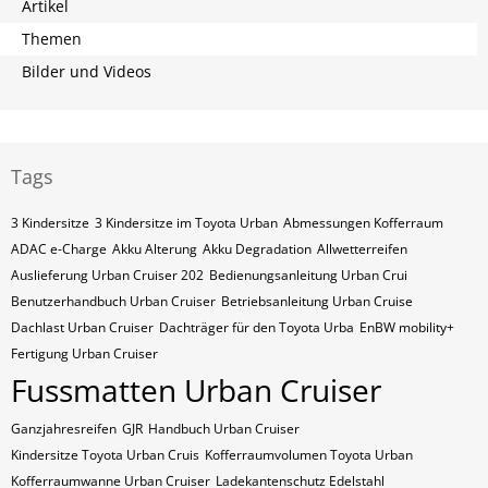
Artikel
Themen
Bilder und Videos
Tags
3 Kindersitze
3 Kindersitze im Toyota Urban
Abmessungen Kofferraum
ADAC e-Charge
Akku Alterung
Akku Degradation
Allwetterreifen
Auslieferung Urban Cruiser 202
Bedienungsanleitung Urban Crui
Benutzerhandbuch Urban Cruiser
Betriebsanleitung Urban Cruise
Dachlast Urban Cruiser
Dachträger für den Toyota Urba
EnBW mobility+
Fertigung Urban Cruiser
Fussmatten Urban Cruiser
Ganzjahresreifen
GJR
Handbuch Urban Cruiser
Kindersitze Toyota Urban Cruis
Kofferraumvolumen Toyota Urban
Kofferraumwanne Urban Cruiser
Ladekantenschutz Edelstahl