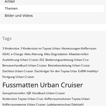
Artikel
Themen
Bilder und Videos
Tags
3 Kindersitze
3 Kindersitze im Toyota Urban
Abmessungen Kofferraum
ADAC e-Charge
Akku Alterung
Akku Degradation
Allwetterreifen
Auslieferung Urban Cruiser 202
Bedienungsanleitung Urban Crui
Benutzerhandbuch Urban Cruiser
Betriebsanleitung Urban Cruise
Dachlast Urban Cruiser
Dachträger für den Toyota Urba
EnBW mobility+
Fertigung Urban Cruiser
Fussmatten Urban Cruiser
Ganzjahresreifen
GJR
Handbuch Urban Cruiser
Kindersitze Toyota Urban Cruis
Kofferraumvolumen Toyota Urban
Kofferraumwanne Urban Cruiser
Ladekantenschutz Edelstahl