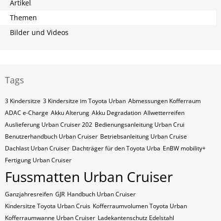
Artikel
Themen
Bilder und Videos
Tags
3 Kindersitze
3 Kindersitze im Toyota Urban
Abmessungen Kofferraum
ADAC e-Charge
Akku Alterung
Akku Degradation
Allwetterreifen
Auslieferung Urban Cruiser 202
Bedienungsanleitung Urban Crui
Benutzerhandbuch Urban Cruiser
Betriebsanleitung Urban Cruise
Dachlast Urban Cruiser
Dachträger für den Toyota Urba
EnBW mobility+
Fertigung Urban Cruiser
Fussmatten Urban Cruiser
Ganzjahresreifen
GJR
Handbuch Urban Cruiser
Kindersitze Toyota Urban Cruis
Kofferraumvolumen Toyota Urban
Kofferraumwanne Urban Cruiser
Ladekantenschutz Edelstahl