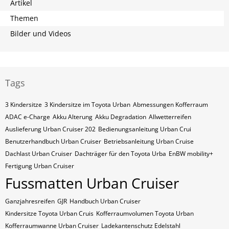
Artikel
Themen
Bilder und Videos
Tags
3 Kindersitze
3 Kindersitze im Toyota Urban
Abmessungen Kofferraum
ADAC e-Charge
Akku Alterung
Akku Degradation
Allwetterreifen
Auslieferung Urban Cruiser 202
Bedienungsanleitung Urban Crui
Benutzerhandbuch Urban Cruiser
Betriebsanleitung Urban Cruise
Dachlast Urban Cruiser
Dachträger für den Toyota Urba
EnBW mobility+
Fertigung Urban Cruiser
Fussmatten Urban Cruiser
Ganzjahresreifen
GJR
Handbuch Urban Cruiser
Kindersitze Toyota Urban Cruis
Kofferraumvolumen Toyota Urban
Kofferraumwanne Urban Cruiser
Ladekantenschutz Edelstahl